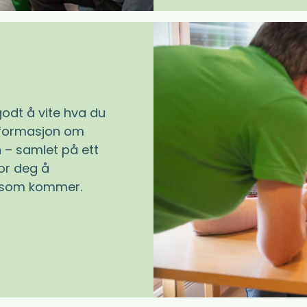
godt å vite hva du
informasjon om
n – samlet på ett
for deg å
n som kommer.