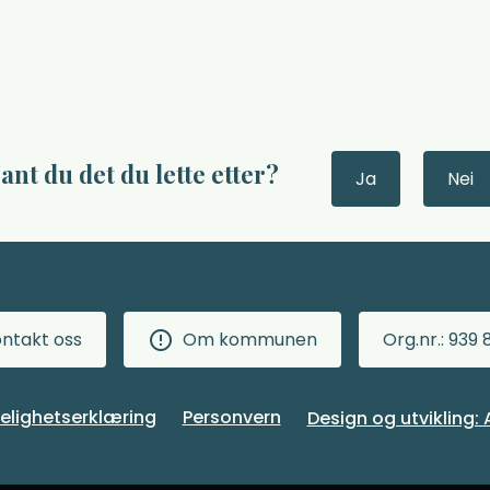
ant du det du lette etter?
Ja
Nei
ntakt oss
Om kommunen
Org.nr.: 939 
gelighetserklæring
Personvern
Design og utvikling: