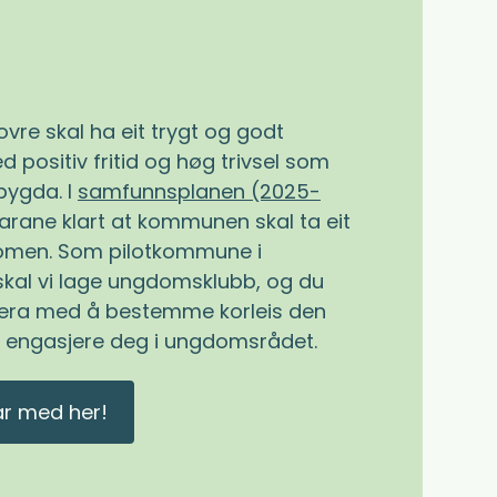
vre skal ha eit trygt og godt
 positiv fritid og høg trivsel som
 bygda. I
samfunnsplanen (2025-
ikarane klart at kommunen skal ta eit
domen. Som pilotkommune i
 skal vi lage ungdomsklubb, og du
vera med å bestemme korleis den
òg engasjere deg i ungdomsrådet.
ar med her!