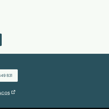
849 831
 ACOS