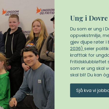
Ung i Dovre
Du som er ung i Do
oppvekstmiljø, med
gjev djupe røter i
2036)
seier polit
krafttak for ung
Fritidsklubbløftet
som er ung skal 
skal bli! Du kan 
Sjå kva vi jobb