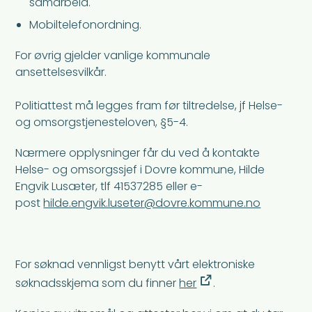
samarbeid.
Mobiltelefonordning.
For øvrig gjelder vanlige kommunale
ansettelsesvilkår.
Politiattest må legges fram før tiltredelse, jf Helse-
og omsorgstjenesteloven, §5-4.
Nærmere opplysninger får du ved å kontakte
Helse- og omsorgssjef i Dovre kommune, Hilde
Engvik Lusæter, tlf 41537285 eller e-
post
hilde.engvik.luseter@dovre.kommune.no
For søknad vennligst benytt vårt elektroniske
søknadsskjema som du finner
her
.