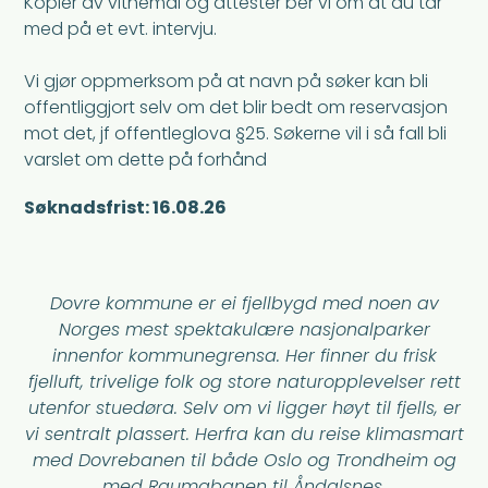
Kopier av vitnemål og attester ber vi om at du tar
med på et evt. intervju.
Vi gjør oppmerksom på at navn på søker kan bli
offentliggjort selv om det blir bedt om reservasjon
mot det, jf offentleglova §25. Søkerne vil i så fall bli
varslet om dette på forhånd
Søknadsfrist: 16.08.26
Dovre kommune er ei fjellbygd med noen av
Norges mest spektakulære nasjonalparker
innenfor kommunegrensa. Her finner du frisk
fjelluft, trivelige folk og store naturopplevelser rett
utenfor stuedøra. Selv om vi ligger høyt til fjells, er
vi sentralt plassert. Herfra kan du reise klimasmart
med Dovrebanen til både Oslo og Trondheim og
med Raumabanen til Åndalsnes.