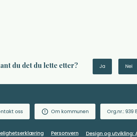
ant du det du lette etter?
Ja
Nei
ntakt oss
Om kommunen
Org.nr.: 939 
gelighetserklæring
Personvern
Design og utvikling: