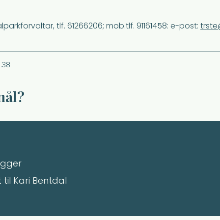
arkforvaltar, tlf. 61266206; mob.tlf. 91161458: e-post:
trste
.38
mål?
gger
t
til Kari Bentdal