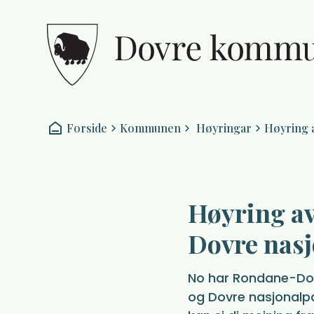
Dovre kommune
Du er her:
Forside
Kommunen
Høyringar
Høyring 
Høyring av
Dovre nas
No har Rondane-Dovr
og Dovre nasjonalpar