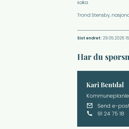
saka.
Trond Stensby, nasjonalp
Sist endret
29.05.2026 15
Har du spørs
Kari Bentdal
Kommuneplanle
E-post
Send e-pos
Mobil
91 24 75 18