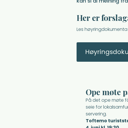
kan si di meining fr
Her er forslag
Les høyringdokumenta 
Høyringsdok
Ope møte på
På det ope møte få
seie for lokalsamfu
servering.
Toftemo turistst
4. juni kl. 19:30