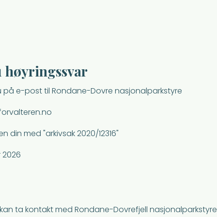
u høyringssvar
 på e-post til Rondane-Dovre nasjonalparkstyre
forvalteren.no
en din med "arkivsak 2020/12316"
r 2026
, kan ta kontakt med Rondane-Dovrefjell nasjonalparkstyr