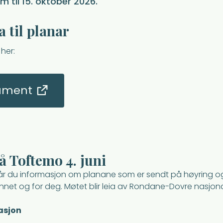
am til 15. oktober 2026.
a til planar
her:
ument
 Toftemo 4. juni
r du informasjon om planane som er sendt på høyring og 
nnet og for deg. Møtet blir leia av Rondane-Dovre nasjona
asjon