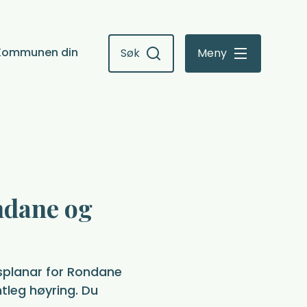
Kommunen din
Søk
Meny
ndane og
gsplanar for Rondane
tleg høyring. Du