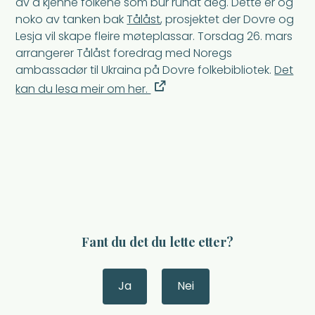
av å kjenne folkene som bur rundt deg. Dette er òg
noko av tanken bak
Tålåst
, prosjektet der Dovre og
Lesja vil skape fleire møteplassar. Torsdag 26. mars
arrangerer Tålåst foredrag med Noregs
ambassadør til Ukraina på Dovre folkebibliotek.
Det
kan du lesa meir om her.
Fant du det du lette etter?
Ja
Nei