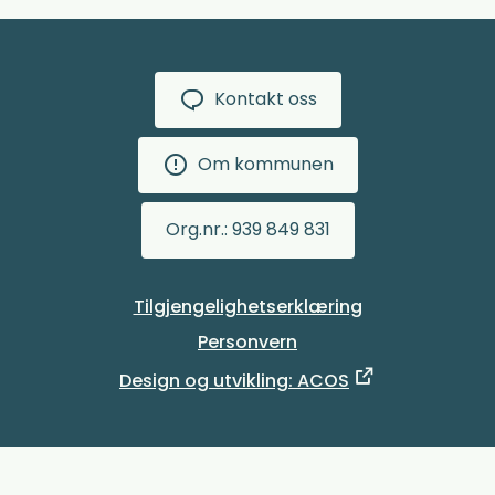
Kontakt oss
Om kommunen
Org.nr.: 939 849 831
Tilgjengelighetserklæring
Personvern
Design og utvikling: ACOS
Denne siden bruker informasjonskapsler.
Trykk her for
I