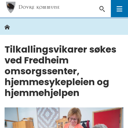
Dovre
kommune
Hjem
Du
er
her:
Tilkallingsvikarer søkes
ved Fredheim
omsorgssenter,
hjemmesykepleien og
hjemmehjelpen