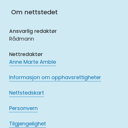
på
på
Om nettstedet
Facebook
Instagram
Ansvarlig redaktør
Rådmann
Nettredaktør
Anne Marte Amble
Informasjon om opphavsrettigheter
Nettstedskart
Personvern
Tilgjengelighet