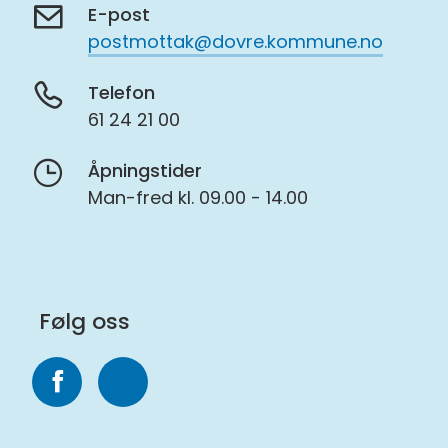
E-post
postmottak@dovre.kommune.no
Telefon
61 24 21 00
Åpningstider
Man-fred kl. 09.00 - 14.00
Følg oss
Følg
Følg
oss
oss