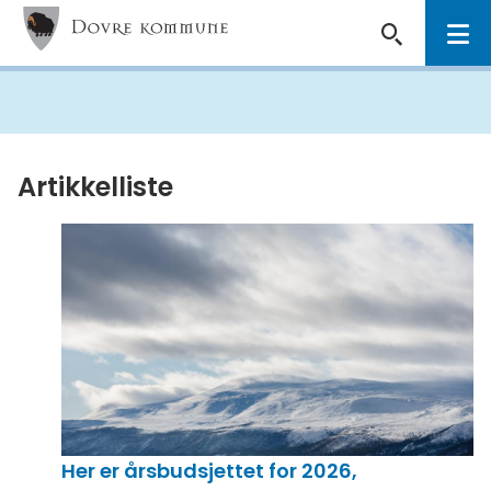
Dovre
kommune
Du
er
her:
Artikkelliste
Her er årsbudsjettet for 2026,