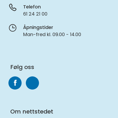
Telefon
61 24 21 00
Åpningstider
Man-fred kl. 09.00 - 14.00
Følg oss
Følg
Følg
oss
oss
på
på
Om nettstedet
Facebook
Instagram