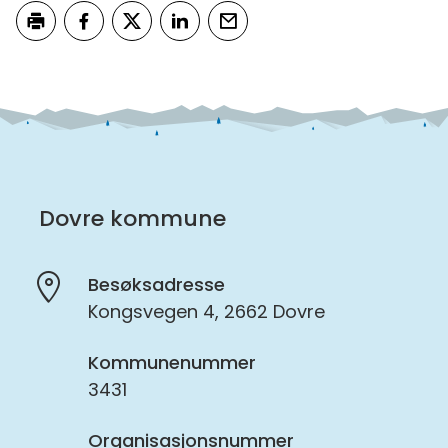
Skriv ut
Del på Facebook
Del på Twitter
Del på LinkedIn
Tips en venn
Dovre kommune
Besøksadresse
Kongsvegen 4, 2662 Dovre
Kommunenummer
3431
Organisasjonsnummer