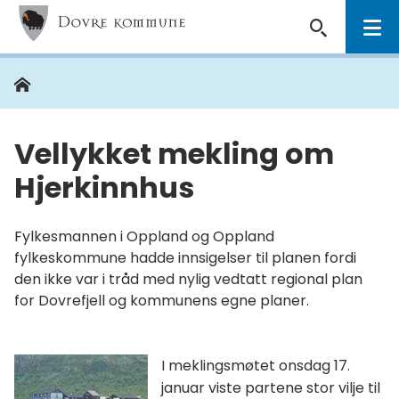
Dovre
kommune
Hjem
Du
er
her:
Vellykket mekling om
Hjerkinnhus
Fylkesmannen i Oppland og Oppland
fylkeskommune hadde innsigelser til planen fordi
den ikke var i tråd med nylig vedtatt regional plan
for Dovrefjell og kommunens egne planer.
I meklingsmøtet onsdag 17.
januar viste partene stor vilje til