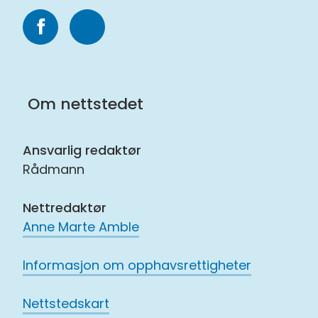
Følg
Følg
oss
oss
på
på
Om nettstedet
Facebook
Instagram
Ansvarlig redaktør
Rådmann
Nettredaktør
Anne Marte Amble
Informasjon om opphavsrettigheter
Nettstedskart