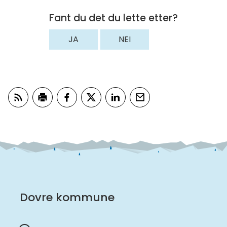
Fant du det du lette etter?
JA
NEI
Abonner på RSS
Skriv ut
Del på Facebook
Del på Twitter
Del på LinkedIn
Tips en venn
Dovre kommune