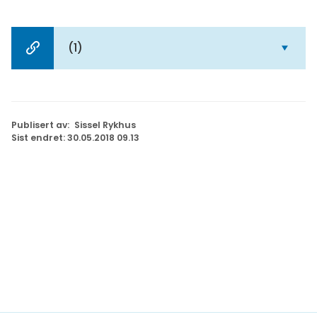
(1)
Relatert
innhold
Publisert av
Sissel Rykhus
Sist endret
30.05.2018 09.13