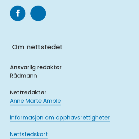
Følg
Følg
oss
oss
på
på
Om nettstedet
Facebook
Instagram
Ansvarlig redaktør
Rådmann
Nettredaktør
Anne Marte Amble
Informasjon om opphavsrettigheter
Nettstedskart