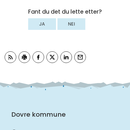
Fant du det du lette etter?
JA
NEI
Abonner på RSS
Skriv ut
Del på Facebook
Del på Twitter
Del på LinkedIn
Tips en venn
Dovre kommune