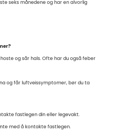
siste seks månedene og har en alvorlig
omer?
hoste og sår hals. Ofte har du også feber
orona og får luftveissymptomer, bør du ta
ntakte fastlegen din eller legevakt.
vente med å kontakte fastlegen.