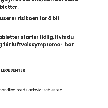
letter.
serer risikoen for å bli
letter starter tidlig. Hvis du
og får luftveissymptomer, bør
E LEGESENTER
ehandling med Paxlovid-tabletter: