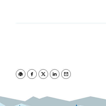
Skriv ut
Del på Facebook
Del på Twitter
Del på LinkedIn
Tips en venn