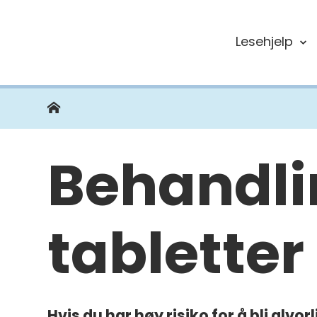
Lesehjelp
Dovre
kommune
Hjem
Du
er
her:
Behandli
tabletter
Hvis du har høy risiko for å bli alvo