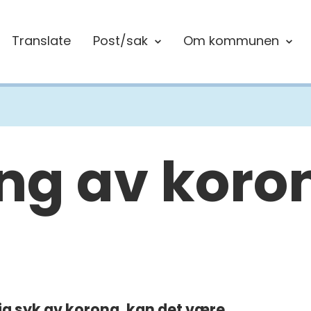
Translate
Post/sak
Om kommunen
ng av kor
rlig syk av korona, kan det være